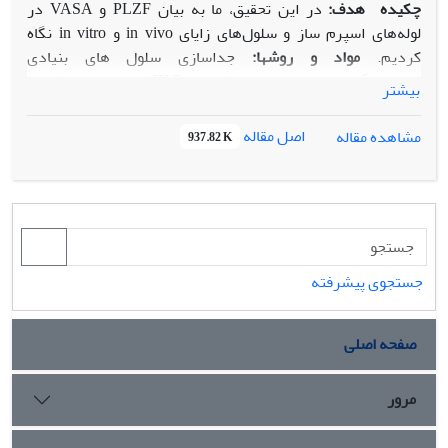
چکیده
هدف:
در این تحقیق، ما به بیان PLZF و VASA در
لوله‌های اسپرم ساز و سلول‌های زایای in vivo و in vitro نگاه
کردیم.
مواد و روش
ها:
جداسازی سلول های بنیادی
اسپرماتوگونیال، ایمونوهیستوشیمی (IHC)، ایمونوسیتوشیمی
بیشتر
(ICC) و واکنش زنجیره ای پلیمراز رونوشت معکوس Fluidigm
(RT-PCR) برای تجزیه و تحلیل بیان PLZF و VASA در بافت
اصل مقاله
مشاهده مقاله
937.82 K
بیضه موش استفاده شد.
نتایج:
در این مطالعه تجربی، در حالی‫که
سلول‌های اسپرماتوگونیال تمایز نیافته به شدت PLZF را بیان
می‌کنند، سایر سلول‌های زاینده واقع در لوله لوله اسپرم ساز برای
این نشانگر منفی بودند. از سوی دیگر، سلول‌های زایا نزدیک
غشای پایه لوله‫های اسپرم ساز بیان VASA را نشان دادند در
حالی‫که سلول‌های زایای تمایز نیافته واقع در غشای پایه منفی
جستجوی پیشرفته
بودند. تجزیه و تحلیل ICC بیانگر بیان بالاتر PLZF در سلول‫های
تمایز نیافته جدا شده در مقایسه با سلول‫های زایای تمایز یافته بود.
صفحه اصلی
نتایج RT-PCR بلادرنگ Fluidigm بیان معنی‌داری (05/0<p)
VASA را در سلول‌های بنیادی اسپرماتوگونیال در مقایسه با
سلول‌های تمایز یافته نشان داد و همچنین بیان PLZF را در
مرور
اسپرماتوگونی تمایز نیافته نشان داد.
نتیجه‌گیری:
این نتایج به
وضوح نقش PLZF را به‌عنوان یک نشانگر اختصاصی برای