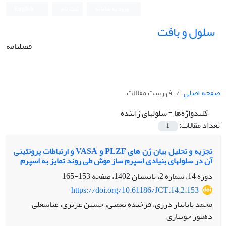
ورود به سامانه
ثبت نام
English
سلول و بافت
فصلنامه
صفحه اصلی
فهرست مقالات
کلیدواژه‌ها =
سلول‫های زاینده‬‬‬‬‬‬‬
تعداد مقالات:
1
تجزیه و تحلیل بیان ژن های PLZF و VASA و ارتباطات پروتئینی
آن در سلول‫های بنیادی اسپرم ساز موش طی روند تمایز به اسپرم‬‬‬‬‬‬‬
دوره 14، شماره 2، تابستان 1402، صفحه
153-165
https://doi.org/10.61186/JCT.14.2.153
محمد باباتبار درزی، فرخنده نعمتی، حسین عزیزی، عباسعلی
دهپور جویباری