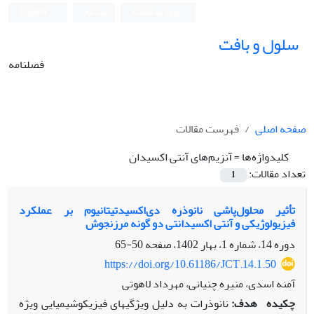
ورود به سامانه
ثبت نام
English
سلول و بافت
فصلنامه
صفحه اصلی
فهرست مقالات
کلیدواژه‌ها =
آنزیم‌های آنتی اکسیدان
تعداد مقالات:
1
تأثیر محلول‌پاشی نانوذره ‌دی‌اکسیدتیتانیوم بر عملکرد
فیزیولوژیکی و آنتی‫ اکسیدانتی دو گونه مرزنجوش
دوره 14، شماره 1، بهار 1402، صفحه
50-65
https://doi.org/10.61186/JCT.14.1.50
آمنه اسدی، منیره چنیانی، مهرداد لاهوتی
چکیده
هدف:
نانوذرات به دلیل ویژگی­های فیزیکوشیمیایی ویژه