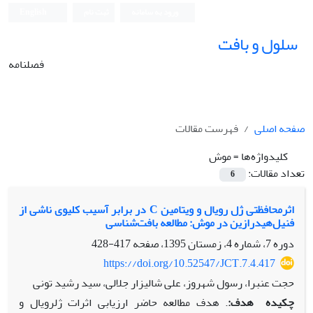
ورود به سامانه
ثبت نام
English
سلول و بافت
فصلنامه
صفحه اصلی
فهرست مقالات
کلیدواژه‌ها =
موش
تعداد مقالات:
6
اثرمحافظتی ژل رویال و ویتامین C در برابر آسیب کلیوی ناشی از
فنیل‌هیدرازین در موش: مطالعه بافت‌شناسی
دوره 7، شماره 4، زمستان 1395، صفحه
417-428
https://doi.org/10.52547/JCT.7.4.417
حجت عنبرا، رسول شهروز، علی شالیزار جلالی، سید رشید تونی
چکیده
هدف:
. هدف مطالعه حاضر ارزیابی اثرات ژل­رویال و