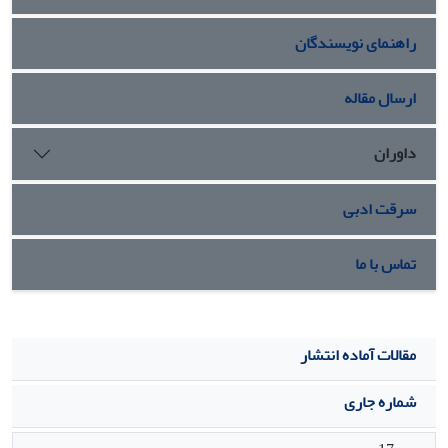
نتیجه‌گیری: داروی گاباپنتین در موش در طی مراحل ارگانوژنز
راهنمای نویسندگان
سبب جذب جنین، کاهش وزن و طول سری-دمی رویان می شود.
همچنین ناهنجاری‌هایی مانند هموراژی و تیروئید فولیکولار را نیز
در دورة جنینی القا می نماید.
ارسال مقاله
داوران
سرقت ادبی
تماس با ما
مقالات آماده انتشار
شماره جاری