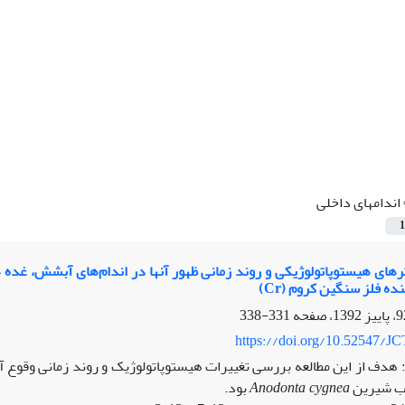
اندام‏های داخلی
1
ه فلز سنگین کروم (Cr)
331-338
https://doi.org/10.52547/JC
هدف از این مطالعه بررسی تغییرات هیستوپاتولوژیک و روند زمانی وقوع آن
آب شیرین
cygnea
Anodonta
بود.