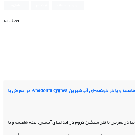
ورود به سامانه
ثبت نام
English
فصلنامه
مطالعه بیومارکرهای هیستوپاتولوژیکی و روند زمانی ظهور آن‏ها در اندام‌های آبشش، غده هاضمه و پا در دوکفه-ای آب شیرین Anodonta cygnea در معرض با
‏ها در معرض با فلز سنگین کروم در اندامهای آبشش، غده هاضمه و پا