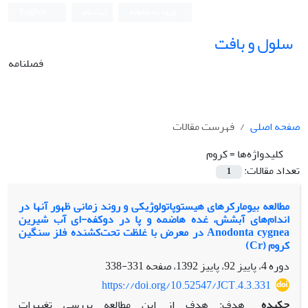
ورود به سامانه
ثبت نام
English
سلول و بافت
فصلنامه
صفحه اصلی
فهرست مقالات
کلیدواژه‌ها =
کروم
تعداد مقالات:
1
مطالعه بیومارکرهای هیستوپاتولوژیکی و روند زمانی ظهور آن‏ها در
اندام‌های آبشش، غده هاضمه و پا در دوکفه-ای آب شیرین
Anodonta cygnea در معرض با غلظت‌ تحت‌کشنده فلز سنگین
کروم (Cr)
دوره 4، پاییز 92، پاییز 1392، صفحه
331-338
https://doi.org/10.52547/JCT.4.3.331
چکیده
هدف: هدف از این مطالعه بررسی تغییرات