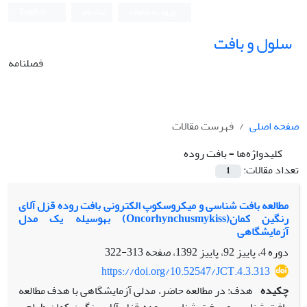
ورود به سامانه
ثبت نام
English
سلول و بافت
فصلنامه
صفحه اصلی
فهرست مقالات
کلیدواژه‌ها =
بافت روده
تعداد مقالات:
1
مطالعه بافت شناسی و میکروسکوپ الکترونی بافت روده قزل آلای
رنگین کمان(Oncorhynchusmykiss) به‏وسیله یک مدل
آزمایشگاهی
دوره 4، پاییز 92، پاییز 1392، صفحه
313-322
https://doi.org/10.52547/JCT.4.3.313
چکیده
هدف: در مطالعه حاضر، مدلی آزمایشگاهی با هدف مطالعه