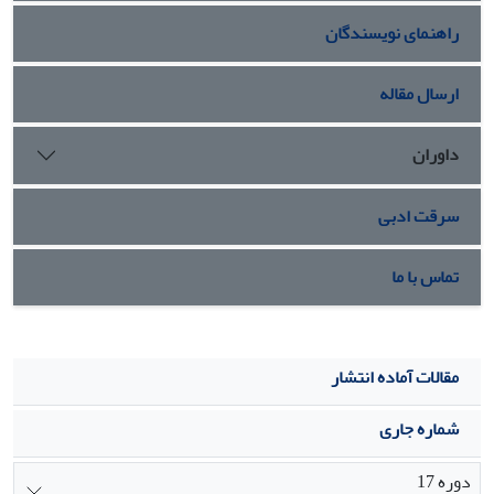
در خارج از بدن ماهی زنده نگه‏داشت و بدین طریق می‏توان با دقت
راهنمای نویسندگان
به مطالعه بافت شناسی و ریخت شناسی اپی‏تلیوم روده در شرایط
کنترل شده آزمایشگاهی پرداخت.
ارسال مقاله
داوران
سرقت ادبی
تماس با ما
مقالات آماده انتشار
شماره جاری
دوره 17