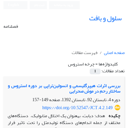
ورود به سامانه
ثبت نام
English
سلول و بافت
فصلنامه
صفحه اصلی
فهرست مقالات
کلیدواژه‌ها =
چرخه استروس
تعداد مقالات:
1
بررسی اثرات هیپرگلیسمی و انسولین‌تراپی بر دوره استروس و
ساختار رحم در موش‌ صحرایی
دوره 4، تابستان 92، تابستان 1392، صفحه
149-157
https://doi.org/10.52547/JCT.4.2.149
چکیده
هدف: دیابت، به‎عنوان یک اختلال متابولیک، دستگاه‌های
مختلف از جمله اندام‌های دستگاه تولیدمثل را تحت تاثیر قرار