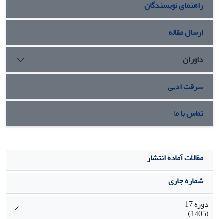
راهنمای نویسندگان
و گروه تیمار با انسولین تفاوت معنی‌داری در متغیرهای بالا،
مشاهده نشد.
نتیجه‌گیری: کاهش انسولین، استرس اکسیداتیو ناشی از
ارسال مقاله
هیپرگلیسمی، و اختلال احتمالی در محور هیپوتالاموس-هیپوفیز-
گناد (HPG)، رحم حیوانات هیپرگلیسمیک را به شدت تحت تاثیر
داوران
قرار می‌دهد. انسولین‌تراپی احتمالا به‎صورت مستقیم و یا از طریق
اصلاح محور HPG و اختلالات متابولیک، می‌تواند به میزان زیادی از
سرقت ادبی
اختلالات رحمی ناشی هیپرگلیسمی بکاهد.
تماس با ما
مقالات آماده انتشار
شماره جاری
دوره 17
(1405)