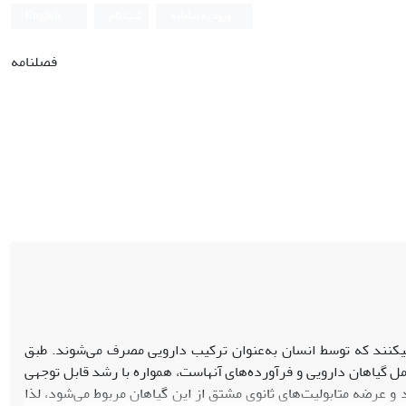
ورود به سامانه
ثبت نام
English
فصلنامه
گیاهان گروه بزرگ و متنوعی از ترکیبات آلی به‎نام متابولیت‎های ثانوی را تولید می‎کنند که توسط انسان به‌‎عنوان ترکیب دارویی مصرف می‌شوند. طبق
برآوردهای صورت گرفته در سال‌های اخیر، ارزش بازارهای جهانی داروهای گیاهی که شامل گیاهان دارویی و فرآورده‌های آن‎هاست، همواره با رشد قابل توجهی
د و عرضه متابولیت‌های ثانوی مشتق از این گیاهان مربوط می‌شود، لذا