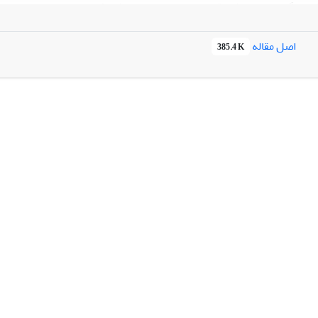
اصل مقاله
385.4 K
فیتوآ
رفته است.