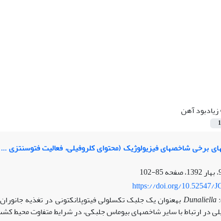
زیادبود آهن
1
85-102
https://doi.org/10.52547/J
Dunaliella
ر شاخص‎های بیوماس جلبکی، در شرایط متفاوت محیط کشت مطالعه شد.