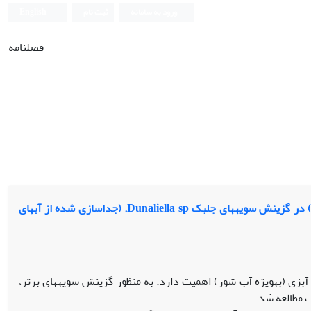
ورود به سامانه
ثبت نام
English
فصلنامه
بررسی مقایسه‎ای برخی شاخص‎های فیزیولوژیک (محتوای کلروفیلی، فعالیت‎ فتوسنتزی ...) در گزینش سویه‎های جلبک Dunaliella sp. (جداسازی شده از آب‎های
به‎عنوان یک جلبک تک‎سلولی فیتوپلانکتونی در تغذیه جانوران آبزی (به‏ویژه آب شور) اهمیت دارد. به منظور گزینش سویه‎های برتر،