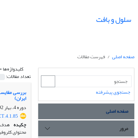
سلول و بافت
صفحه اصلی
فهرست مقالات
کلیدواژه‌ها =
تعداد مقالات:
جستجوی پیشرفته
ایران)
دوره 4، بهار 92، بهار 1392، صفحه
صفحه اصلی
CT.4.1.85
چکیده
هدف:
مرور
محتوای کلروفیلی در ارتباط با سای