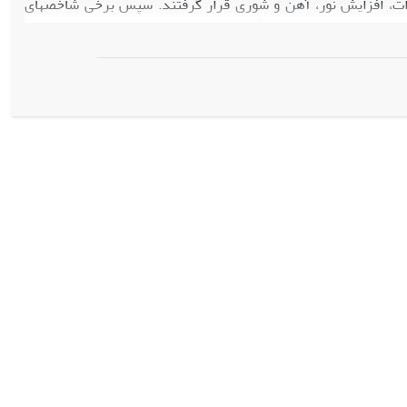
مواد و روش‎ها: سویه‎های مختلف ایرانی و خارجی جلبک تحت تاثیر تیمارهای کمبود نیترات، افزایش نور، آهن و شوری قرار گرفتند. سپس برخی شاخص‎های
6-
از حدود 5 به 15 گردید. میزان کلروفیل
a
و کلروفیل کل در
10
a
یا کلروفیل
مورد ارزیابی قرار می‎گیرد، اما، همواره با تعداد سلول، یا وزن خشک و یا فعالیت‎های فتوسنتزی، رابطه
مستقیمی ندارد. بنابراین وزن خشک بیشتر، محتوای کلروفیلی بالاتر و سرعت تکثیر سلولی نسبی، ویژگی‎های مناسب‎تری جهت انتخاب سویه فیتوپلانکتونی معرفی