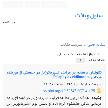
ورود به سامانه
ثبت نام
English
سلول و بافت
فصلنامه
صفحه اصلی
فهرست مقالات
کلیدواژه‌ها =
فعالیت چرخه­ای
تعداد مقالات:
1
تفاوت‎های ماهیانه در فرآیند اسپرماتوژنز در جمعیتی از قورباغه
مردابی Pelophylax ridibundus
دوره 4، بهار 92، بهار 1392، صفحه
25-33
https://doi.org/10.52547/JCT.4.1.25
چکیده
هدف: در این مطالعه فرآیند اسپرماتوژنز در گونه قورباغه
مردابی ساکن مخمل‏کوه خرم آباد و تعیین نوع اسپرماتوژنز این