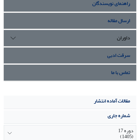
راهنمای نویسندگان
نسبت به دو مؤلفه فوق نشان می‎دهد.
نتیجه‌گیری: با توجه به نتایج بدست آمده، به نظر می‏رسد فرآیند
اسپرماتوژنز در گونه مورد مطالعه به‏شکل پیوسته صورت نمی‌گیرد
ارسال مقاله
بلکه فرآیندی نیمه پیوسته یا پیوسته بالقوه است.
داوران
سرقت ادبی
تماس با ما
مقالات آماده انتشار
شماره جاری
دوره 17
(1405)