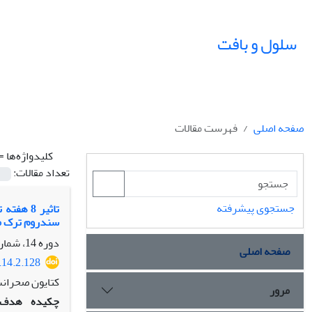
سلول و بافت
صفحه اصلی
فهرست مقالات
کلیدواژه‌ها =
تعداد مقالات:
جستجوی پیشرفته
سندروم ترک‬‬‬‬‬‬
دوره 14، شماره 2، تابستان 1402، صفحه
صفحه اصلی
.14.2.128
کتایون صحرانش
مرور
چکیده
هدف: