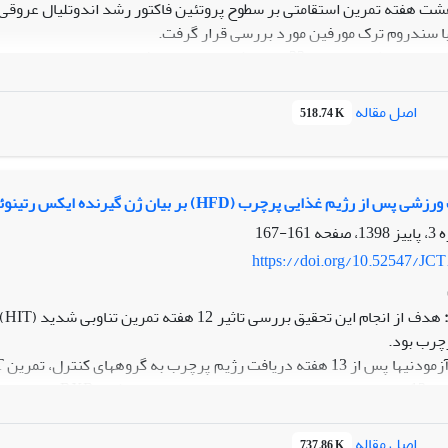
با سندروم ترک مورفین مورد بررسی قرار گرفت.
اصل مقاله
518.74 K
 استفاده از آزمون آنوای یکطرفه در سطح معنی‌داری 05/0≥p مورد تجزیه تحلیل قرار گرفت.
ی D.ET و D.M.ET همراه است (05/0≥p).
ی پرچرب (HFD) بر بیان ژن گیرنده ایکس رتینوئید آلفا (RXRα) در هپاتوسایت‏های موش های نر ویستار
 محافظتی دارد.
161-167
https://doi.org/10.52547/JCT
چرب بود.
رد بررسی قرار گرفت.
اصل مقاله
737.86 K