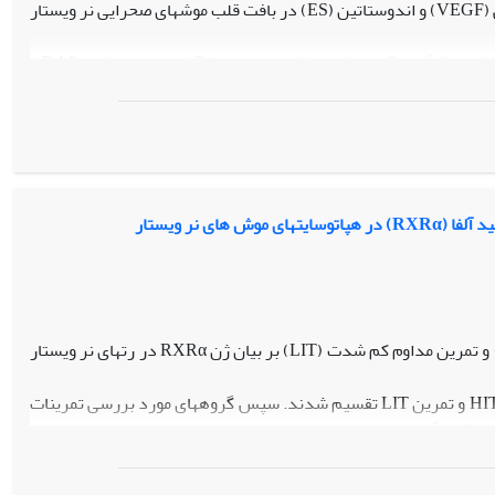
مطالعه، تاثیر هشت هفته تمرین استقامتی بر سطوح پروتئین فاکتور رشد اندوتلیال عروقی (VEGF) و اندوستاتین (ES) در بافت قلب موش‫های صحرایی نر ویستار
در این مطالعه تجربی، 32 سر موش صحرایی نر نژاد ویستار به‫صورت تصادفی به 4 گروه 8 تایی شامل: کنترل دیابت (D)، دیابت مورفین (D.M)،
دیابت+تمرین استقامتی (D.ET)، دیابت مورفین+تمرین استقامتی (D.M.ET)، تقسیم شدند. سپس القای دیابت و مورفین انجام شد. گروه‌های تمرین 8 هفته
برنامه تمرین استقامتی اجرا نمودند. در پایان مطالعه همه موش‫های صحرایی قربانی شدند و بافت قلبی آن‫ها جدا شد. سطوح پروتئین VEGF وES به‫روش الایزا
ما دریافتیم در موش‫های دیابتی و مورفینی سطحVEGF و ES به‫ترتیب و به‫طور معنی‌دار کمتر و بیشتر از سایر گروه‌ها است (05/0≥p). همچنین فعالیت
مطالعه ما نشان می‌دهد که مورفین و دیابت سطوح VEGF و ES را برهم می‌زند و از طرف دیگر به‫نظر می‌رسد تمرینات استقامتی بر روند رگ‌زایی
هدف از انجام این تحقیق بررسی تاثیر 12 هفته تمرین تناوبی شدید (HIT) و تمرین مداوم کم شدت (LIT) بر بیان ژن RXRα در رت‏های نر ویستار
آزمودنی‏ها پس از 13 هفته دریافت رژیم پرچرب به گروه‏های کنترل، تمرین HIT و تمرین LIT تقسیم شدند. سپس گروه‏های مورد بررسی تمرینات
نتایج نشان داد که میزان بیان ژن RXRα در گروه تمرین HIT بیش از LIT و در گروه تمرین LIT بیش از کنترل بوده است و همه تفاوت‏ها معنی‏دار بودند