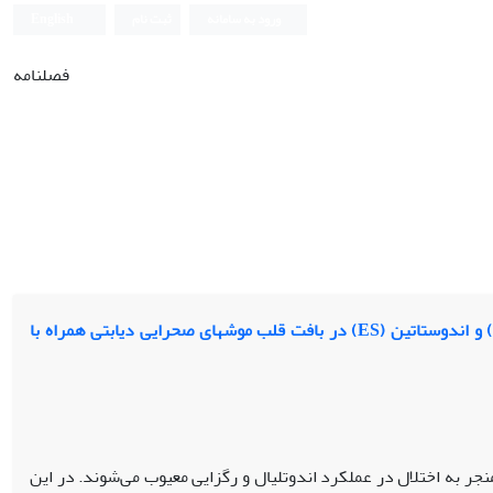
ورود به سامانه
ثبت نام
English
فصلنامه
تاثیر 8 هفته تمرین استقامتی بر سطوح پروتئین فاکتور رشد اندوتلیال عروقی (VEGF) و اندوستاتین (ES) در بافت قلب موش‫های صحرایی دیابتی همراه با
دیابت و مورفین از عوامل خطر اصلی بیماری‌های قلبی عروقی هستند که منجر به اختلال در عمل‫کرد اندوتلیال و رگزایی معیوب می‌شوند. در این