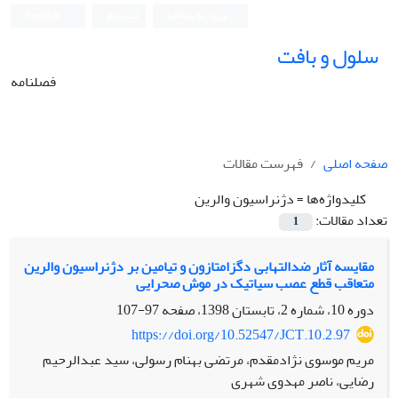
ورود به سامانه
ثبت نام
English
سلول و بافت
فصلنامه
صفحه اصلی
فهرست مقالات
کلیدواژه‌ها =
دژنراسیون والرین
تعداد مقالات:
1
مقایسه آثار ضدالتهابی دگزامتازون و تیامین بر دژنراسیون والرین
متعاقب قطع عصب سیاتیک در موش صحرایی
دوره 10، شماره 2، تابستان 1398، صفحه
97-107
https://doi.org/10.52547/JCT.10.2.97
مریم موسوی نژادمقدم، مرتضی بهنام رسولی، سید عبدالرحیم
رضایی، ناصر مهدوی شهری