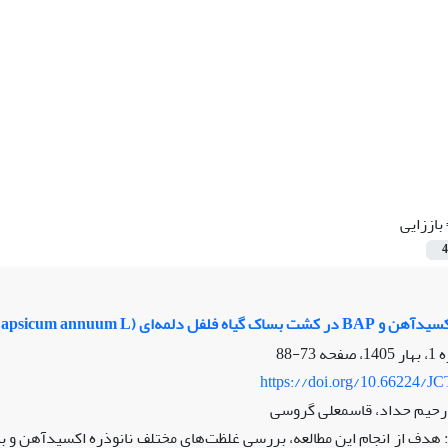
باززایی
4
اه فلفل دلمه‌ای (Capsicum annuum L.)
73-88
https://doi.org/10.66224/JC
رحیم حداد، قاسمعلی گروسی