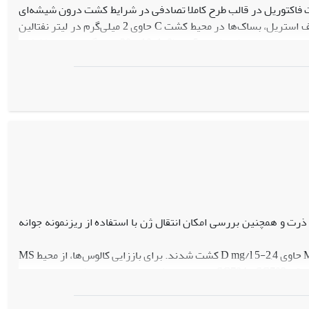
رت فاکتوریل در قالب طرح کاملا تصادفی در شرایط کشت درون شیشه‌ای
انجام شد. جوانه‌های گل در اندازه مناسب از گلخانه جمع آوری شده و پس از مراحل مختلف استریل، بساک‌ها در محیط کشت C حاوی 2 میلی‌گرم در لیتر نفتالین
استیک اسید (NAA) ، غلظت‌های مختلف BAP (0، 1/0، 5/0 و 1 میلی‌گرم در لیتر) و غلظت‌های مختلف نانوذره اکسیدآهن (0، 1، 10 و 20 میلی‌گرم در لیتر) کشت
گردیدند. نتایج: نتایج حاصل از تجزیه واریانس داده‌ها نشان داد که به کار بردن غلظت‌های مختلف نانوذره اکسیدآهن و BAP تاثیر معنی‌داری بر درصد
جنین‌زایی، باززایی و ریشه‌زایی گیاه دارد. نتایج اثرات متقابل نشان داد که در بین غلظت‌های مختلف نانوذره اکسیدآهن و BAP بیشترین درصد جنین‌زایی
(88/38 درصد) در تیمار 20 میلی‌گرم در لیتر نانوذره اکسیدآهن و صفر میلی‌گرم در لیتر BAP مشاهده شد. همچنین تیمار 20 میلی‌گرم در لیتر نانوذره
 میلی‌گرم در لیتر BAP دارای بیشترین درصد باززایی (33/33 درصد) بود. تعیین سطوح پلوئیدی از طریق شمارش کروموزومی بوسیله رنگ
آمیزی سلول‌های نوک ریشه انجام گرفت که از 23 گیاه بدست آمده 21 عدد دیپلوئید و 2 عدد هاپلوئید بودند. نتیجه‌گیری: در کشت بساک فلفل دلمه‌ای،
لف تاثیر زیادی را در جنین‌زایی، باززایی و ریشه‌زایی نشان دادند.
ذرت و همچنین بررسی امکان انتقال ژن با استفاده از ریزنمونه جوانه
: دو نوع ریزنمونه جوانه کامل و مریستم‌ راسی ساقه 6 رقم ذرت، در محیط MS حاوی 2,4-D mg/l 5 کشت شدند. برای باززایی کالوس‌ها، از محیط MS
حاوی Kinetin mg/l 1وBAP mg/l10 استفاده شد. با توجه به نتایج آزمایش کشت بافت، دو رقم SC703 و SC704 برای انتقال ژن انتخاب و تراریزش ریزنمونه‌ها با
Agrobacterium tumefaciens سویه LBA4404 حاوی وکتور pBI121انجام شد. برای بررسی تراریختگی نمونه‫ها از واکنش PCR و آزمون هیستوشیمیایی استفاده