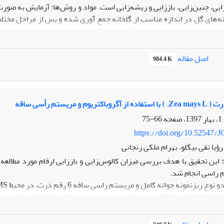
یی، جنین‌زایی، باززایی و ریشه‌زایی است. مواد و روش‌ها: آزمایش به صو
اصل مقاله
984.4 K
اکسیدآهن و صفر
 نانوذره اکسیدآهن به همراه تنظیم کننده‌های رشد گیاهی در غلظت‌های مخت
وم و مریستم رأسی ساقه
66-75
https://doi.org/10.52547/J
ؤیا تقی بیگلو، بهرام ملکی زنجانی
این تحقیق با هدف بررسی میزان کالوس‌زایی و باززایی ارقام مورد مطالعه 
 راسی انجام شد.