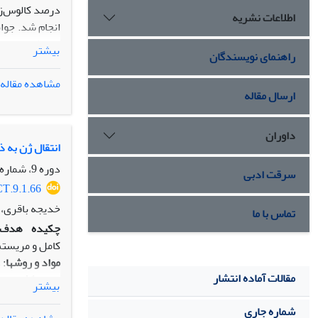
درصد کالوس‌زا
اطلاعات نشریه
بیشتر
راهنمای نویسندگان
مشاهده مقاله
ارسال مقاله
داوران
غلظت‌های مختلف
انتقال ژن به ذرت ( Zea mays L. ) با استفاده از آگروباکتری
دوره 9، شماره 1، بهار 1397، صفحه
سرقت ادبی
CT.9.1.66
خدیجه باقری، ر
تماس با ما
چکیده
هدف:
کامل و مریستم
مواد و روش
ها
مقالات آماده انتشار
بیشتر
شماره جاری
شد.