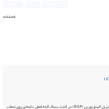
ورود به سامانه
ثبت نام
English
فصلنامه
هدف: هدف از انجام این مطالعه، بررسی غلظت‌های مختلف نانوذره اکسیدآهن و بنزیل آمینو پورین (BAP) در کشت بساک گیاه فلفل دلمه‌ای روی صفات