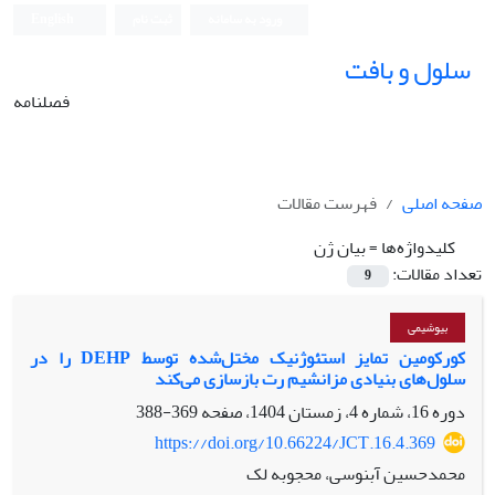
ورود به سامانه
ثبت نام
English
سلول و بافت
فصلنامه
صفحه اصلی
فهرست مقالات
کلیدواژه‌ها =
بیان ژن
تعداد مقالات:
9
بیوشیمی
کورکومین تمایز استئوژنیک مختل‌شده توسط DEHP را در
سلول‌های بنیادی مزانشیم رت بازسازی می‌کند
دوره 16، شماره 4، زمستان 1404، صفحه
369-388
https://doi.org/10.66224/JCT.16.4.369
محمدحسین آبنوسی، محجوبه لک