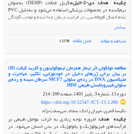
چکیده
هدف:
دی-2
-اتیل
هگزیل فتالات
(DEHP)
به‌عنوان
نرم‌کننده در محصولات
PVC
پزشکی استفاده می‌شود و به‌دلیل
عدم اتصال کووالانسی، در فرایند درمان جدا شده و موجب آلودگی
با القای
DEHP
مغز استخوان می‌شود. مطالعات نشان داده‌اند که
بیشتر
استرس اکسیداتیو، تمایز استئوژنیک سلول‌های بنیادی مزانشیمی
را مهار می‌کند. در این پژوهش، نقش آنتی‌اکسیدانتی
(BMSCs)
اصل مقاله
مشاهده مقاله
1.15 M
بررسی شده
DEHP
در کاهش آسیب‌های
(Cur)
کورکومین
از رت ویستار استخراج و
BMSC
مواد و روش‌ها:
سلول‌ها
.
است
DEHP
پس از پاساژ سوم، به‌مدت ۲۱ روز در محیط استئوژنیک با
(0.1 μM)
، کورکومین
(100 μM)
و ترکیب هم
زمان آن
ها تیمار
مطالعه مولکولی اثر تیمار همزمان تیموکوئینون و کلرید ‌کبالت (II)
بر بیان برخی ژن‌های دخیل در خودنوزایی، تکثیر، مهاجرت و
شدند. توانائی زیستی و تمایز استئوژنیک با آزمون‌های آلیزارین
متیلاسیون DNA در رده‌ی سلولی‌ MCF7 سرطان سینه و رده‌ی
رد، کلسیم ماتریکس و آلکالین فسفاتاز ارزیابی شد. استرس
سلولی فیبروبلاستی طبیعی HDF
اکسیداتیو با اندازه‌گیری
MDA
TAC
و سطح
SOD
و
CAT
، فعالیت
دوره 13، شماره 3، پاییز 1401، صفحه
200-214
RT-
بررسی گردید. همچنین بیان ژن‌های استئوژنیک از طریق
https://doi.org/10.52547/JCT/13.3.200
،
COL-1
،
RUNX2
،
BMP7
،
BMP2
،
SMAD1
برای ژن‌های
PCR
موجب کاهش
DEHP
نتایج:
.
انجام شد
GAPDH
و
OC
،
ALP
نکیسا قمری، مهران رادک، سجاد سی‌سخت‌نژاد
شد
BMSCs
شدید توانائی زیستی و تمایز استئوژنیک
چکیده
هدف:
امروزه توجه زیادی به اثرات عوامل طبیعی بر
<0.0001
p
(
)، در حالی
که کورکومین در تیمار هم
زمان این اثرات را
فرآیندهای فیزیولوژیک و پاتولوژیک در بدن انسان می‌شود. در
به‌طور معنی‌دار جبران نمود، به‌طوری‌که ماتریکس استخوانی،
این ارتباط، کمبود اکسیژن (هایپوکسی) یکی از فاکتورهای زیستی