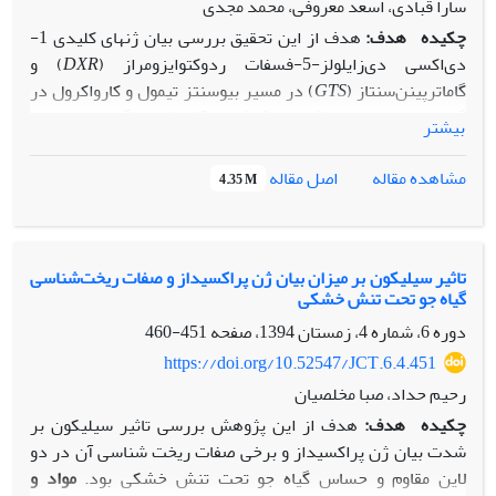
بیان ژنهای کلیدی مسیر وین بلاستین و وین کریستین تاثیر
سارا قبادی، اسعد معروفی، محمد مجدی
بگذارند.
چکیده
هدف:
هدف از این تحقیق بررسی بیان ژن‏های کلیدی 1-
دی‌اکسی دی‌زایلولز-5-فسفات ردوکتوایزومراز (
DXR
) و
گاماترپینن‌سنتاز (
GTS
) در مسیر بیوسنتز تیمول و کارواکرول در
گیاه مرزه تابستانه (
hortensis
Satureja
) یکی از گیاهان دارویی
بیشتر
مهم متعلق به خانواده نعناعیان و از منابع مهم ترکیبات فوق بود.
مواد و روش
ها:
تیمار گیاهان با اسیدسالیسیلیک، متیل جاسمونات
اصل مقاله
مشاهده مقاله
4.35 M
و اشعه UV-B انجام گرفت. RNA از گیاهان شاهد و تحت تیمار
استخراج شد و سپس cDNA سنتز شد. آغازگر‏ها جهت جداسازی
و بیان ژنهای
DXR
و
GTS
طراحی شدند. بیان ژن‏های مورد مطالعه
به‏روش RT-PCR نیمه کمی بررسی شد.
تاثیر سیلیکون بر میزان بیان ژن پراکسیداز و صفات ریخت‌شناسی
گیاه جو تحت تنش خشکی
نتایج:
قطعاتی از ژن‏های
GTS
و
DXR
توالی یابی شدند. نتایج بررسی
بیان ژن در سطح رونوشت نشان داد که هر دو ژن
DXR
و
GTS
در
دوره 6، شماره 4، زمستان 1394، صفحه
451-460
بافت‏های مختلف (ریشه، ساقه، برگ و گل آذین) دارای بیان‏های
https://doi.org/10.52547/JCT.6.4.451
متفاوتی هستند و در بافت‏های هوایی به‏ویژه گل آذین و برگ دارای
رحیم حداد، صبا مخلصیان
بیان بیشتری می‏باشند. همچنین بیان این ژن‏ها تحت تاثیر
چکیده
هدف:
هدف از این پژوهش بررسی تاثیر سیلیکون بر
الیسیتورهای غیر زیستی شامل اسید سالیسیلیک‏، متیل
شدت بیان ژن پراکسیداز و برخی صفات ریخت‌ شناسی آن در دو
جاسمونات و اشعه UV-B تغییرات چشم‏گیری نشان می‏دهد.
لاین مقاوم و حساس گیاه جو تحت تنش خشکی بود.
مواد و
نتیجه
گیری:
تحت شرایط کنترل شده با به‏کارگیری الیسیتورهای