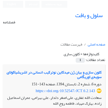
ورود به سامانه
ثبت نام
English
سلول و بافت
فصلنامه
صفحه اصلی
فهرست مقالات
کلیدواژه‌ها =
کلون سازی
تعداد مقالات:
1
کلون سازی و بیان ژن میدکاین نوترکیب انسانی در اشریشیاکولای
سویه‌ی اوریگامی
دوره 6، شماره 2، تابستان 1394، صفحه
143-151
https://doi.org/10.52547/JCT.6.2.143
سعادت الله غفاری، علی اصغر دلدار، علی بهرامی، عمران اسماعیل
زاده، بهارک مهیاد، فاطمه روح الله