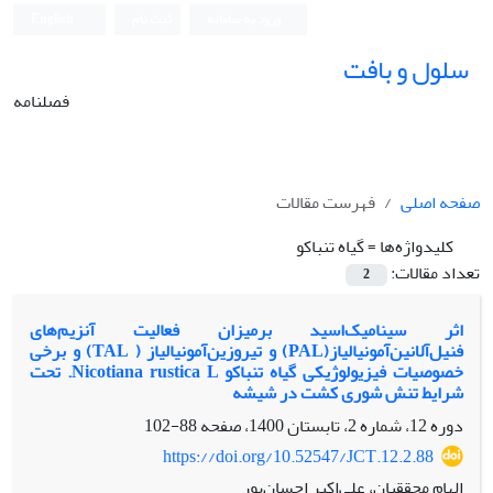
ورود به سامانه
ثبت نام
English
سلول و بافت
فصلنامه
صفحه اصلی
فهرست مقالات
کلیدواژه‌ها =
گیاه تنباکو
تعداد مقالات:
2
اثر سینامیک‌اسید برمیزان فعالیت آنزیم‌های
فنیل‌آلانین‌آمونیالیاز(PAL) و تیروزین‌آمونیالیاز ( TAL) و برخی
خصوصیات فیزیولوژیکی گیاه ‌تنباکو Nicotiana rustica L. تحت
شرایط تنش شوری کشت در شیشه
دوره 12، شماره 2، تابستان 1400، صفحه
88-102
https://doi.org/10.52547/JCT.12.2.88
الهام محققیان، علی‌اکبر احسان‌پور