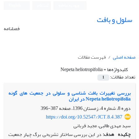
ورود به سامانه
ثبت نام
English
سلول و بافت
فصلنامه
صفحه اصلی
فهرست مقالات
کلیدواژه‌ها =
Nepeta heliotropifolia
تعداد مقالات:
1
بررسی تغییرات بافت شناسی و سلولی در جمعیت های گونه
Nepeta heliotropifolia در ایران
دوره 8، شماره 4، زمستان 1396، صفحه
387-396
https://doi.org/10.52547/JCT.8.4.387
سید مهدی طالبی، مجید قربانی
چکیده
هدف:
در این بررسی ساختار تشریحی برگ چهار جمعیت