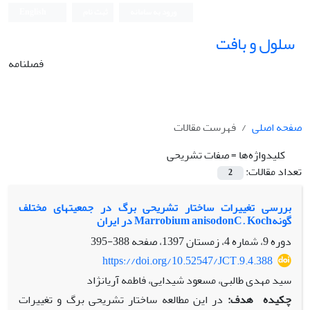
ورود به سامانه
ثبت نام
English
سلول و بافت
فصلنامه
صفحه اصلی
فهرست مقالات
کلیدواژه‌ها =
صفات تشریحی
تعداد مقالات:
2
بررسی تغییرات ساختار تشریحی برگ در جمعیت‏های مختلف
گونهMarrobium anisodonC. Koch در ایران
دوره 9، شماره 4، زمستان 1397، صفحه
388-395
https://doi.org/10.52547/JCT.9.4.388
سید مهدی طالبی، مسعود شیدایی، فاطمه آریانژاد
چکیده
هدف:
در این مطالعه ساختار تشریحی برگ و تغییرات