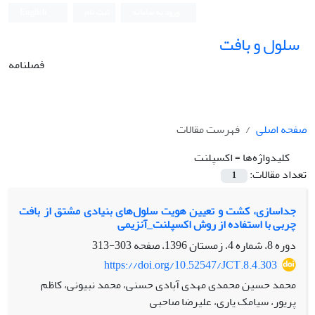
ورود به سامانه
ثبت نام
English
سلول و بافت
فصلنامه
صفحه اصلی
فهرست مقالات
کلیدواژه‌ها =
اکسپلنت
تعداد مقالات:
1
جداسازی، کشت و تعیین هویت سلول‌های بنیادی مشتق از بافت
چربی با استفاده از روش اکسپلنت_آنزیمی
دوره 8، شماره 4، زمستان 1396، صفحه
303-313
https://doi.org/10.52547/JCT.8.4.303
محمد حسین محمدی مهدی آبادی حسنی، محمد نبیونی، کاظم
پریور، سیامک یاری، علیرضا صاحبی