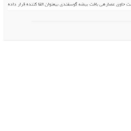
شدند. در پاساژ سوم سلول‫ها در 4 گروه مختلف به‫مدت 1 الی 4 هفته تحت تاثیر محیط کشت حاوی عصاره­ی بافت بیضه گوسفندی به‫عنوان القا کننده قرار داده
پس از القای سلول‫های بنیادی اسپرماتوگونیال توسط عصاره­ی بافت بیضه گوسفندی در این سلول‫ها شکل تغییر یافته به­صورت شبه اسپرم در آمدند و
بررسی سلول‫های القا شده نشان داد که آکروزین و پروتامین 1 بیان شده اند، از آنجایی‫که آکروزین و پروتامین عمده ترین پروتئین‫های اسپرمیوژنز