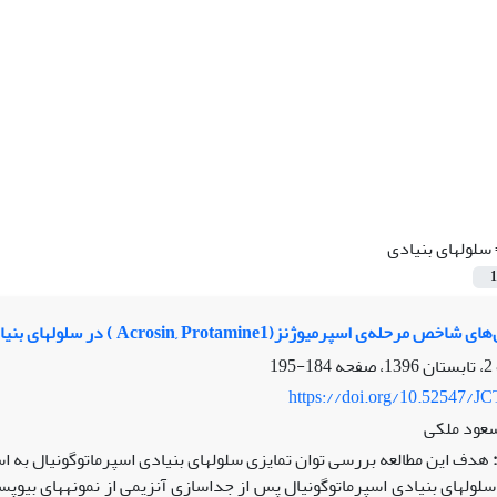
سلول‫های بنیادی
1
‌ی اسپرمیوژنز(Acrosin, Protamine1 ) در سلولهای بنیادی اسپرماتوگونیال انسانی القا شده برای تمایز به اسپرم
184-195
https://doi.org/10.52547/JC
سعود ملکی
هدف این مطالعه بررسی توان تمایزی سلول‫های بنیادی اسپرماتوگونیال به اسپرم می­باشد.