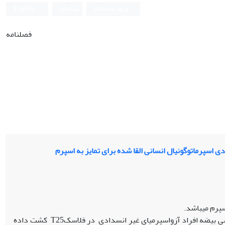
ورود به سامانه
ثبت نام
English
فصلنامه
سلول‫های بنیادی اسپرماتوگونیال پس از جداسازی آنزیمی از نمونه­های بیوپسی بیضه افراد آزواسپرمیای غیر انسدادی در فلاسکT25 کشت داده