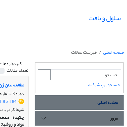
سلول و بافت
صفحه اصلی
فهرست مقالات
کلیدواژه‌ها =
تعداد مقالات:
جستجوی پیشرفته
مطالعه بیان ژن‌های شاخص مرحله‫‬‬‬‬‬‬‬‬‬‬‬‬‬
دوره 8، شماره 2، تابستان 1396، صفحه
T.8.2.184
صفحه اصلی
شیما کرمی، م
چکیده
هدف:
مرور
مواد و روش
ها: