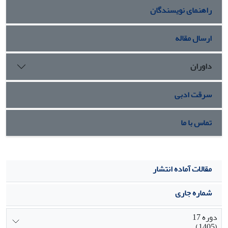
راهنمای نویسندگان
داروهای استاندارد دارند. خصوصا این ترکیبات قابلیت چندین بار
استفاده بدون اینکه خاصیت خود را از دست داده باشند را دارند
و تهیه آن‏ها از نظر صنعتی مقرون به صرفه می‏باشد.
ارسال مقاله
داوران
سرقت ادبی
تماس با ما
مقالات آماده انتشار
شماره جاری
دوره 17
(1405)