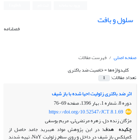
ورود به سامانه
ثبت نام
English
سلول و بافت
فصلنامه
صفحه اصلی
فهرست مقالات
کلیدواژه‌ها =
خاصیت ضد باکتری
تعداد مقالات:
1
اثر ضد باکتری زئولیت احیا شده با باز شیف
دوره 8، شماره 1، بهار 1396، صفحه
69-76
https://doi.org/10.52547/JCT.8.1.69
مژگان زنده دل، زهره مرتضی‌ئی، مریم یوسفی
چکیده
هدف:
در این پژوهش مواد هیبرید جامد حاصل از
کمپلکس باز شیف در داخل و روی سطح زئولیت NaY، تهیه شدند