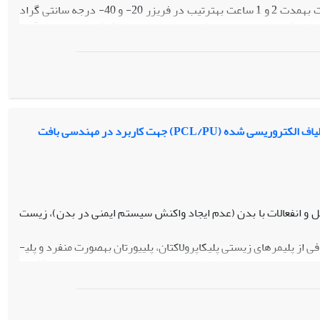
ساعت به‏مدت 10 دقیقه در محلول (1/0 درصد) سدیم‏ آزید گذاشته شد. بعد از 24 ساعت به‏مدت 2 و 1 ساعت به‏ترتیب در فریزر 20- و 40- درجه سانتی گراد
قرار داده شدند. سپس نمونه‏ها در 5 مرحله 2 دقیقه‏ایی توسط لوله سرد در ازت مایع قرارگرفته و توسط بافر فسفات نمکی حاوی (1/0 درصد) سدیم‏آزید
زدایی شیمیایی تمامی قطعات مثانه به‏مدت 24 ساعت در محلول سدیم‏ دودسیل سولفات همراه با همزدن آرام گرفته، پس از
شست‏و‏شوی نمونه‏ها با آب مقطر، به‏وسیله اتانول 75 درصد و پراستیک اسید 2/0 درصد استریل شدند و در نهایت به‏مدت 24 ساعت در محلول نمک فسفات قرار
مطالعات میکروسکوپی نوری و الکترونی نشان داد که سلول‏های بنیادی کشت شده بر روی داربست مثانه گوسفند، در روزهای 3، 5 و 7 با گذشت زمان
عنوان داربست زیست سازگار غیرسمی بالقوه در مهندسی بافت و پزشکی
) جهت کاربرد در مهندسی بافت
عل و انفعالات با بدن (عدم ایجاد واکنش سیستم ایمنی در بدن)، زیست
ابتدا با استفاده از روش الکتروریسی اقدام به ساخت 3 نمونه ساختار نانوالیافی از پلیمرهای زیستی پلی­کاپرولاکتان، پلی‫یورتان به­صورت منفرد و پلی­
کاپرولاکتان/ پلی­یورتان به‫صورت مرکب شد. نمونه‌ها با اتیلن اکساید به‫ مدت 14 ساعت سترون و جهت بررسی واکنش سیستم ایمنی در زیر پوست بدن 12 رت
سی و ارزیابی قرار گرفت.
واکنش لوکالیزه، سیستمیک و عفونی شدن محل عمل تا پایان دوره با وجود عدم دریافت آنتی بیوتیک مشاهده نشد. پلیمر زیستی PCL در حالت منفرد
منجر به فیبروز و راکسیون گرانولوماتویی جسم خارجی خفیف در نمونه شد. درحالی‫که در پلیمر زیستی PU ادم خفیف و فیبروز متوسط مشاهده گردید ولی