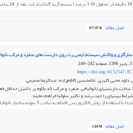
شست‏وشو شدند. در سلول‏
اصل مقاله
977.07 K
ن روز 7 داربست مثانه بیشترین زیست سازگاری را نشان می دهد.
نه گوسفند سلول‏زدایی شده، زیست سازگاری مناسبی را دارا بوده و به‏
ی و واکنش سیستم ایمنی رت روی داربست‌های منفرد و مرکب نانوالیاف الکتروریسی شده (PCL/PU
واند مطرح شد.
242-249
https://doi.org/10.52547/JC
 داود محبی کلهری، غلامحسین کاظم‌زاده، عبدالرضا صمیمی
ساخت داربست­های نانوالیافی منفرد و مرکب که علاوه بر داشتن حد‌اقل ف
د و تکثیر سلول­ها فراهم نمایند.
هت بررسی میزان رشد و تکثیر سلول­ها، ساختارهای تولیدی توسط آزمون قابلیت حیات (MTT assay) مورد برر
اصل مقاله
1.04 M