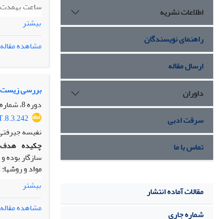
اطلاعات نشریه
بیشتر
راهنمای نویسندگان
مشاهده مقاله
گرفتند.
نتایج:
ارسال مقاله
سازگاری افزاینده داشته و در پایا
نتیجه‏گیری:
مثا
بررسی زیست سازگار
داوران
بازساختی می‏ت
دوره 8، شماره 3، پاییز 1396، صفحه
T.8.3.242
سرقت ادبی
نفیسه جیرفتی،
چکیده
هدف:
تماس با ما
سازگار بوده و شرایط بهینه‫ای را جهت رش
مواد و روش­ها:
بیشتر
مقالات آماده انتشار
کاشته شد. هم­چنین ج
نتایج:
مشاهده مقاله
شماره جاری