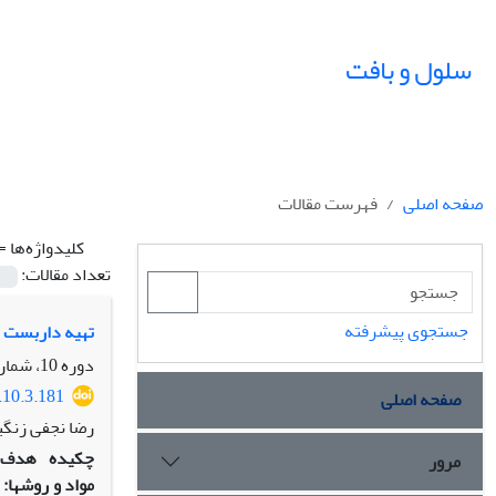
سلول و بافت
صفحه اصلی
فهرست مقالات
کلیدواژه‌ها =
تعداد مقالات:
جستجوی پیشرفته
تهیه داربست ‮
دوره 10، شماره 3، پاییز 1398، صفحه
.10.3.181
صفحه اصلی
رضا نجفی ‏زنگ
چکیده
هدف:
مرور
مواد و روش‏ها: