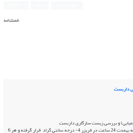
ورود به سامانه
ثبت نام
English
فصلنامه
کی داربست
یمیایی) و بررسی زیست سازگاری داربست
سلول‏زدایی مثانه گوسفند به‏روش فیزیکی و شیمیایی انجام شد. قطعات مثانه به‏مدت 24 ساعت در فریزر 4- درجه سانتی گراد قرار گرفته و هر 6