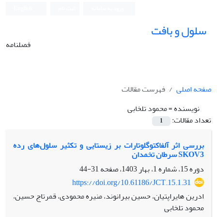
ورود به سامانه
ثبت نام
English
سلول و بافت
فصلنامه
صفحه اصلی
فهرست مقالات
نویسنده =
محمود تلخابی
تعداد مقالات:
1
بررسی اثر آلفاکتوگلوتارات بر زیستایی و تکثیر سلول‌های رده
SKOV3 سرطان تخمدان
دوره 15، شماره 1، بهار 1403، صفحه
31-44
https://doi.org/10.61186/JCT.15.1.31
ادرین هایراپتیان، حسین بیرانوند، منیره محمودی، قمرتاج حسین،
محمود تلخابی