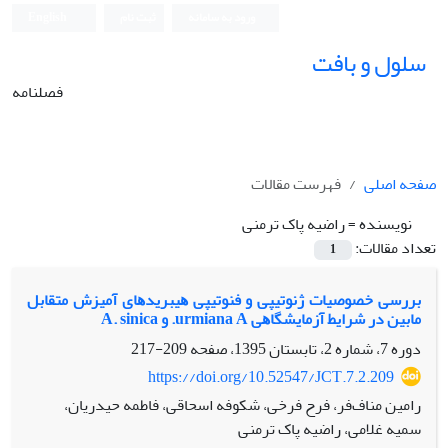
ورود به سامانه
ثبت نام
English
سلول و بافت
فصلنامه
صفحه اصلی
فهرست مقالات
نویسنده =
راضیه پاک ترمنی
تعداد مقالات:
1
ﺑﺮرﺳﯽ ﺧﺼﻮﺻﯿﺎت ژﻧﻮﺗﯿﭙﯽ و فنوتیپی ﻫﯿﺒﺮﯾﺪﻫﺎی آﻣﯿﺰش ﻣﺘﻘﺎﺑﻞ
ﻣﺎﺑﯿﻦ در ﺷﺮاﯾﻂ آزﻣﺎﯾﺸﮕﺎﻫﯽ urmiana A. و A. sinica
دوره 7، شماره 2، تابستان 1395، صفحه
209-217
https://doi.org/10.52547/JCT.7.2.209
رامین مناف‌فر، فرح فرخی، شکوفه اسحاقی، فاطمه حیدریان،
سمیه غلامی، راضیه پاک ترمنی