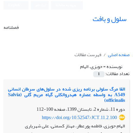
ورود به سامانه
ثبت نام
English
سلول و بافت
فصلنامه
صفحه اصلی
فهرست مقالات
نویسنده =
حویزی، الهام
تعداد مقالات:
1
القا مرگ سلولی برنامه ‏ریزی شده در سلول‌های ‌سرطان انسانی
A549 به‏ واسطه عصاره هیدروالکلی گیاه مریم‏ گلی (Salvia
officinalis)
دوره 11، شماره 2، تابستان 1399، صفحه
100-112
https://doi.org/10.52547/JCT.11.2.100
الهام حویزی، فاطمه پورعطار، مهناز کسمتی، علی شهریاری