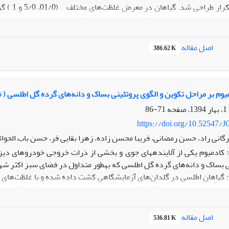
تصادفی ب
اهان تحت تیمار با گیاهان شاهد مقایسه شد .
نتایج:
بر اساس نتایج به‌دست آم
 مقایسه با شاهد مشاهده شد. اثر نانو ‌اکسید ‌آلومینیوم بر سرعت جوانه‌زن
اصل مقاله
386.62 K
ضر تیمار با نانو ذرات ‌اکسید ‌آلومینیوم بر بیشتر ویژگی‏های تکوینی و فیزیو
بوط به مکانیسم‏های مقاومت در گیاه مورد مطالعه باشد.
م بر مراحل تکوین و الگوی پروتئینی بساک و دانه‌های گرده گل اطلسی ( Petunia hybirda Juss.)
71-86
https://doi.org/10.52547/J
گانی راد، حسن رمضانی، فریبا محسن زاده، زهرا بقایی فر، حسن باب الحوا
کادمیوم یکی از آلاینده‏های جوی و بخشی از ذرات خروجی خودروهای دی
ی بساک و دانه‌های گرده گل اطلسی که به‏طور متداول در فضای سبز اکثر 
 گیاهان اطلسی در گلدان‌های آزمایشگاهی کشت داده شده و با غلظت‌های مختلف
تکوین بردا
ریانس یک‏ طرفه انجام شد.
اصل مقاله
536.81 K
 تکوین بساک و دانه‏های گرده در گیاهان شاهد از الگوی کلی گیاهان دو 