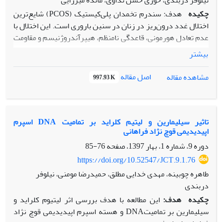
نیلوفر دربندی، حوری حسن نداوی، مائده میرزایی
چکیده
هدف: سندرم تخمدان پلی‌کیستیک (PCOS) شایع‌ترین
اختلال غدد درون‌ریز در زنان در سنین باروری است‌. این اختلال با
عدم تعادل هورمونی، قاعدگی نامنظم، هیپرآندروژنیسم و مقاومت
به انسولین همراه است. در این مطالعه رابطه بین هورمون
بیشتر
آنتی‌مولرین با مقاومت به انسولین و هورمون‌های تولید مثلی در
زنان مبتلا به PCOS بررسی شد.
اصل مقاله
مشاهده مقاله
997.93 K
مواد و روش‌ها: 100 زن سالم و بیمار ( محدوده سنی 18-45 سال)
در این مطالعه شرکت داشتند. PCOS در شرکت کنندگان بر
اساس معاینه و سونوگرافی توسط متخصص زنان تایید شد. در کلیه
تاثیر سیلیمارین و لیتیم کلراید بر تمامیت DNA اسپرم
اپی‫دیدیمی قوچ نژاد فراهانی‬‬‬‬‬‬‬‬
شرکت‌کنندگان سن، وزن، قد، دور کمر، دور باسن، سطح گلوکز
خون (ناشتا)، سطح انسولین، میزان هورمون‌های محرک
دوره 9، شماره 1، بهار 1397، صفحه
76-85
فولیکولی(FSH)، لوتئیزه‌کننده (LH)، استروژن، پروژسترون،
https://doi.org/10.52547/JCT.9.1.76
تستوسترون آزاد و آنتی‌مولرین (AMH) اندازه‌گیری و بررسی
طاهره چوبینه، مهدی خدایی مطلق، حمیدرضا مومنی، نیلوفر
شد.
دربندی
چکیده
هدف:
این مطالعه با هدف بررسی اثر لیتیوم کلراید و
نتایج: میانگین سن و غلظت هورمون FSH بین گروه‌های آزمایشی
سیلیمارین بر تمامیتDNA و هسته اسپرم اپی‫دیدیمی قوچ نژاد
تفاوت معنی‌داری نداشت. اما کاهش معنی‌داری در مقادیر