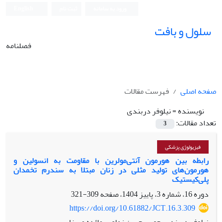
ورود به سامانه
ثبت نام
English
سلول و بافت
فصلنامه
صفحه اصلی
فهرست مقالات
نویسنده =
نیلوفر دربندی
تعداد مقالات:
3
فیزیولوژی پزشکی
رابطه بین هورمون آنتی‌مولرین با مقاومت به انسولین و
هورمون‌های تولید مثلی در زنان مبتلا به سندرم تخمدان
پلی‌کیستیک
دوره 16، شماره 3، پاییز 1404، صفحه
309-321
https://doi.org/10.61882/JCT.16.3.309