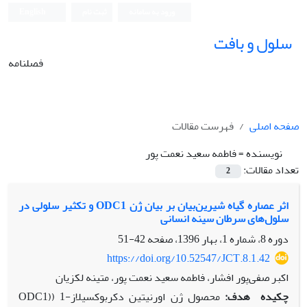
ورود به سامانه
ثبت نام
English
سلول و بافت
فصلنامه
صفحه اصلی
فهرست مقالات
نویسنده =
فاطمه سعید نعمت پور
تعداد مقالات:
2
اثر عصاره گیاه شیرین‌بیان بر بیان ژن ODC1 و تکثیر سلولی در
سلول‌های سرطان سینه انسانی
دوره 8، شماره 1، بهار 1396، صفحه
42-51
https://doi.org/10.52547/JCT.8.1.42
اکبر صفی‌پور افشار، فاطمه سعید نعمت پور، متینه لکزیان
چکیده
هدف:
محصول ژن اورنیتین دکربوکسیلاز-1 ((ODC1