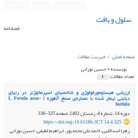
ورود به سامانه
ثبت نام
English
سلول و بافت
فصلنامه
صفحه اصلی
فهرست مقالات
نویسنده =
حسین نورانی
تعداد مقالات:
1
ارزیابی هیستومورفولوژی و شاخص‫های اسپرماتوژنز در رت‫های
دیابتی تیمار شده با عصاره‌ی صمغ آنغوزه ( L Ferula assa-
foetida
دوره 14، شماره 4، زمستان 1402، صفحه
325-336
https://doi.org/10.61186/JCT.14.4.325
زهرا اسداللهی، احمدعلی محمدپور، ابراهیم لطیفی، حسین نورانی