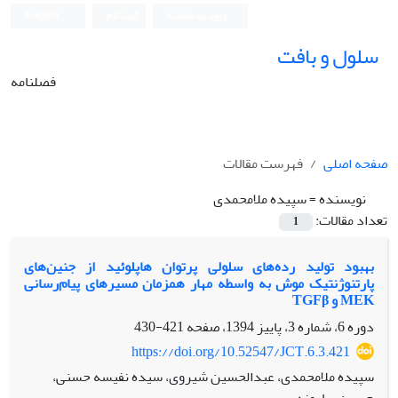
ورود به سامانه
ثبت نام
English
سلول و بافت
فصلنامه
صفحه اصلی
فهرست مقالات
نویسنده =
سپیده ملامحمدی
تعداد مقالات:
1
بهبود تولید رده‌های سلولی پرتوان هاپلوئید از جنین‏‌های
پارتنوژنتیک موش به واسطه مهار هم‏زمان مسیرهای پیام‌رسانی
MEK و TGFβ
دوره 6، شماره 3، پاییز 1394، صفحه
421-430
https://doi.org/10.52547/JCT.6.3.421
سپیده ملامحمدی، عبدالحسین شیروی، سیده نفیسه حسنی،