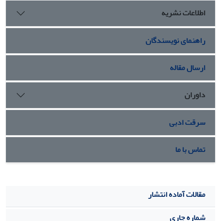
لایه زاینده جنینی و ایجاد تراتوما بودند.
نتیجه‌گیری:
مهار
اطلاعات نشریه
مسیرهای پیام‌رسانی ERK و TGF-β می‌تواند شرایط مناسبی را
برای تولید سلول‌های بنیادی هاپلوئید از جنین‌های پارتنوژنتیک
راهنمای نویسندگان
فراهم کند.
ارسال مقاله
داوران
سرقت ادبی
تماس با ما
مقالات آماده انتشار
شماره جاری