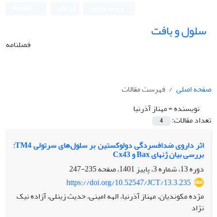
ورود به سامانه
ثبت نام
English
سلول و بافت
فصلنامه
صفحه اصلی
فهرست مقالات
نویسنده =
مهناز آذرنیا
تعداد مقالات:
4
اثر داروی ضدافسردگی دولوکستین بر سلول‌های سرتولی TM4:
بررسی بیان ژن‫های Bax و Cx43 ‬‬‬‬‬‬‬‬‬
دوره 13، شماره 3، پاییز 1401، صفحه
235-247
https://doi.org/10.52547/JCT/13.3.235
مژده مکوندیان، مهناز آذرنیا، الهه امینی، حدیث زینلی، آزاده نیک
نژاد