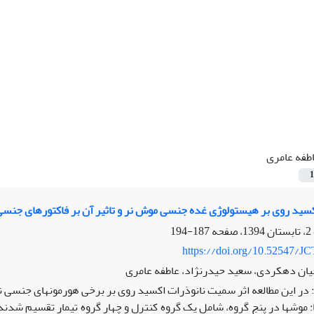
طفه عامری
1
اکسید روی بر هیستولوژی غده جنسی موش نر و تاثیر آن بر فاکتورهای جن
187-194
https://doi.org/10.52547/JC
یان دهکردی، سعید حیدرنژاد، عاطفه عامری
ر این مطالعه اثر سمیت نانوذرات اکسید روی بر برخی هورمون‏های جنسی نر 