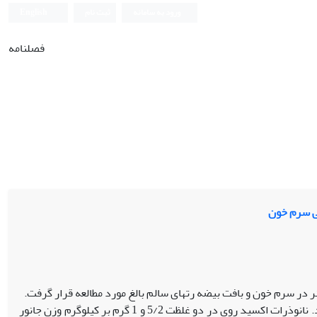
ورود به سامانه
ثبت نام
English
فصلنامه
سی سرم خون
در سرم خون و بافت بیضه رت‏های سالم بالغ مورد مطالعه قرار گرفت.
مواد و روش‌ها: موش‏ها در پنج گروه، شامل یک گروه کنترل و چهار گروه تیمار تقسیم شدند. نانوذرات اکسید روی در دو غلظت 5/2 و 1 گرم بر کیلوگرم وزن جانور