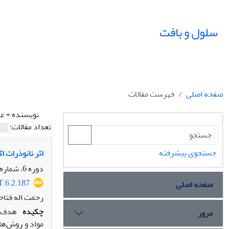
سلول و بافت
صفحه اصلی
فهرست مقالات
نویسنده =
عا
تعداد مقالات:
جستجوی پیشرفته
اثر نانوذرات 
دوره 6، شماره 2، تابستان 1394، صفحه
T.6.2.187
صفحه اصلی
رحمت اله فتاح
چکیده
هدف: د
مرور