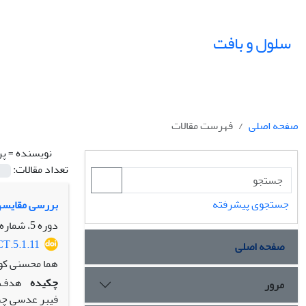
سلول و بافت
صفحه اصلی
فهرست مقالات
نویسنده =
پر
تعداد مقالات:
جستجوی پیشرفته
بررسی مقایسه‏ا
دوره 5، شماره 1، بهار 1393، صفحه
CT.5.1.11
صفحه اصلی
هما محسنی کوچ
چکیده
هدف: 
مرور
فیبر عدسی چش