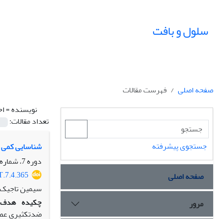
سلول و بافت
صفحه اصلی
فهرست مقالات
نویسنده =
اح
تعداد مقالات:
جستجوی پیشرفته
شناسایی کمی و فعالیت ض
دوره 7، شماره 4، زمستان 1395، صفحه
T.7.4.365
صفحه اصلی
سیمین تاجیک ا
چکیده
هدف:
مرور
ضدتکثیری عصار