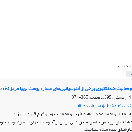
مد مجد
1
دتکثیری برخی از آنتوسیانین‌های عصاره پوست لوبیا قرمز (L. Phaseolus vulgaris) تحت تیمار میدان الکترومغناطیسی
365-374
https://doi.org/10.52547/JC
سمعیلی، احمد مجد، سعید آیریان، محمد نبیونی، فرخ قهرمانی نژاد
هدف از پژوهش حاضر تعیین کمی برخی از آنتوسیانین­های عصاره پوست لوبی
ه­های تهیه شده می­باشد.