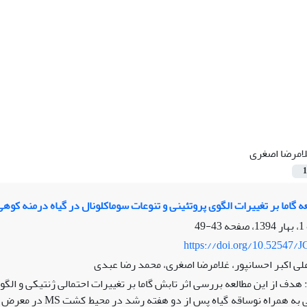
امرضا اصغری
1
 گاما بر تغییرات الگوی پروتئینی و تنوعات سوماکلونال در گیاه درمنه کوهی
43-49
https://doi.org/10.52547/J
لی اکبر احسانپور، غلامرضا اصغری، محمد رضا عبدی
دف از این مطالعه بررسی اثر تابش گاما بر تغییرات احتمالی ژنتیکی و الگوی