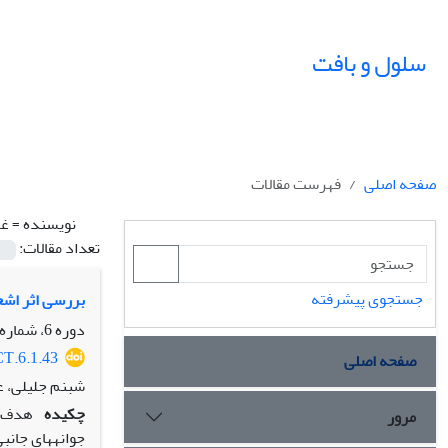
سلول و بافت
صفحه اصلی
فهرست مقالات
نویسنده =
غل
تعداد مقالات:
جستجوی پیشرفته
بررسی اثر اشعه
دوره 6، شماره 1، بهار 1394، صفحه
CT.6.1.43
صفحه اصلی
شبنم جلیلی، ع
چکیده
هدف: ه
مرور