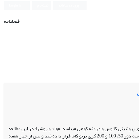
ورود به سامانه
ثبت نام
English
فصلنامه
 پروتئینی کالوس و درمنه کوهی میباشد. مواد و روش‏ها: در این مطالعه
جوانههای جانبی به همراه نوساقه گیاه پس از دو هفته رشد در محیط کشت MS در معرض سه دوز 50، 100 و 200 گری پرتو گاما قرار داده شد و پس از چهار هفته