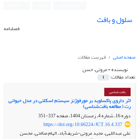
ورود به سامانه
ثبت نام
English
سلول و بافت
فصلنامه
صفحه اصلی
فهرست مقالات
نویسنده =
مروتی، حسن
تعداد مقالات:
1
بافت شناسی
اثر داروی پاکسلوید بر مورفوژنز سیستم اسکلتی در مدل حیوانی
رت ( مطالعه بافت‌شناسی)
دوره 16، شماره 4، زمستان 1404، صفحه
337-351
https://doi.org/10.66224/JCT.16.4.337
علی عبداللهی، مجید مروتی-شریف‌آباد، الهام صالحی، محسن