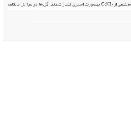
ی از CdCl
به‏صورت اسپری تیمار شدند. گل‌ها در مراحل مختلف
2
شت شده و در فیکساتور FAA70 (فرمالین: استیک اسید: اتانول، 17:1:2) تثبیت و در مطالعات تکوینی به ‏کار برده شدند. دانه‌های گرده‏ی گروه‌های
مختلف نیز جمع‌آوری شده و پس از استخراج پروتئین با روش الکتروفورز مطالعه شد. تجزیه تحلیل‌های آماری با استفاده از نرم‌افزار آماری SAS(نسخه 1/9) و با
لپه پیروی می‏کند اما در گیاهان تحت تیمار با کادمیوم، تغییرات و
 و واکوئله، کاهش توان زیستی، آسیب دیواره اگزین و تشکیل باندهای
تحت تاثیر قرار داده و موجب بروز انواعی از ناهنجاری‌ها و کاهش توان
 گیاه به استرس آلودگی است.