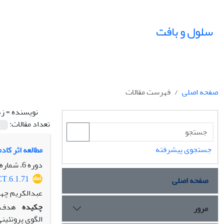
سلول و بافت
صفحه اصلی
فهرست مقالات
نویسنده =
زه
تعداد مقالات:
جستجوی پیشرفته
مطالعه اثر کادمیو
دوره 6، شماره 1، بهار 1394، صفحه
CT.6.1.71
صفحه اصلی
عبدالکریم چهر
چکیده
هدف: 
مرور
الگوی پروتئین