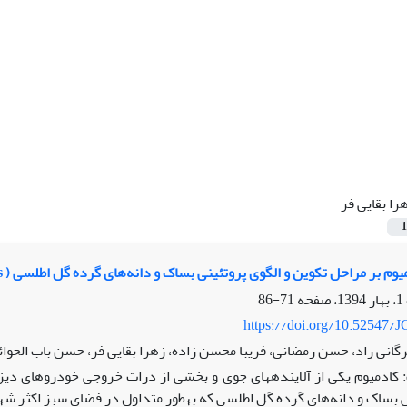
را بقایی فر
1
م بر مراحل تکوین و الگوی پروتئینی بساک و دانه‌های گرده گل اطلسی ( Petunia hybirda Juss.)
71-86
https://doi.org/10.52547/J
گانی راد، حسن رمضانی، فریبا محسن زاده، زهرا بقایی فر، حسن باب الحوا
کادمیوم یکی از آلاینده‏های جوی و بخشی از ذرات خروجی خودروهای دی
ی بساک و دانه‌های گرده گل اطلسی که به‏طور متداول در فضای سبز اکثر 