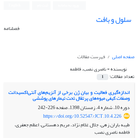
ورود به سامانه
ثبت نام
English
سلول و بافت
فصلنامه
صفحه اصلی
فهرست مقالات
نویسنده =
ناصری‏ نصب، فاطمه
تعداد مقالات:
1
اندازه‌گیری فعالیت و بیان ژن برخی از آنزیم‌های آنتی‌اکسیدانت
وصفات کیفی میوه‌های پرتقال تحت تیمارهای پوششی
دوره 10، شماره 4، زمستان 1398، صفحه
226-242
https://doi.org/10.52547/JCT.10.4.226
طیبه باران ‏زهی، جلال غلام‏ نژاد، مریم دهستانی، اعظم جعفری،
فاطمه ناصری‏ نصب