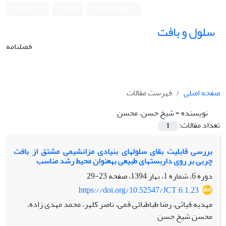
ورود به سامانه
ثبت نام
English
سلول و بافت
فصلنامه
صفحه اصلی
فهرست مقالات
نویسنده =
شیخ حسن، محسن
تعداد مقالات:
1
بررسی قابلیت بقای سلول‏های بنیادی مزانشیمی مشتق از بافت
چربی بر روی داربست‏های طبیعی به‏عنوان محیط رشد مناسب
دوره 6، شماره 1، بهار 1394، صفحه
23-29
https://doi.org/10.52547/JCT.6.1.23
مهدیه قیاثی، رضا طباطبائی قمی، ناصر کلهر، محمد مهدی زاده،
محسن شیخ حسن