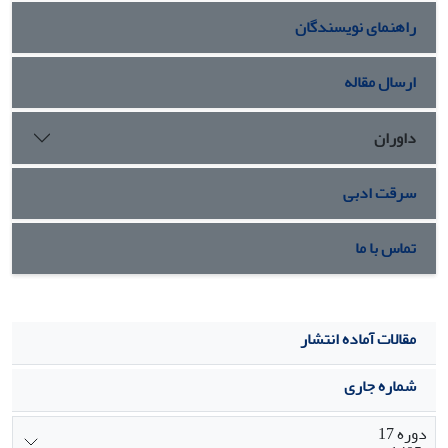
معنی‌داری کاهش نشان داد. نتیجه‌گیری: با توجه به نتایج، به‏نظر
راهنمای نویسندگان
می‌رسد می‌توان گیاه ازمک را به‏عنوان گزینه مناسبی جهت پالایش
فلزات مذکور در مناطق آلوده معرفی نمود.
ارسال مقاله
داوران
سرقت ادبی
تماس با ما
مقالات آماده انتشار
شماره جاری
دوره 17