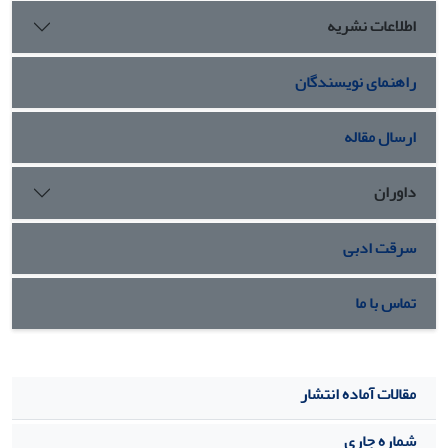
بیان ژن P5CS درگیاهچه‫­های تیمار شده با فرم بالک نیز تا غلظت
اطلاعات نشریه
500 میلی‏گرم بر لیتر مشابه نمونه شاهد بود و در حضور بالاترین
غلظت این ذره به‏صورت معنی­داری کاهش نشان داد.
راهنمای نویسندگان
نتیجه گیری:
از مجموع نتایج چنین به‏نظر می­رسد که نانوذره اکسید
روی نسبت به فرم بالک تاثیر کمتری بر پارامترهای ذکر شده
داشته است که احتمالا به‏دلیل آزاد شدن کمتر یون روی تحت این
ارسال مقاله
شرایط باشد.
داوران
سرقت ادبی
تماس با ما
مقالات آماده انتشار
شماره جاری