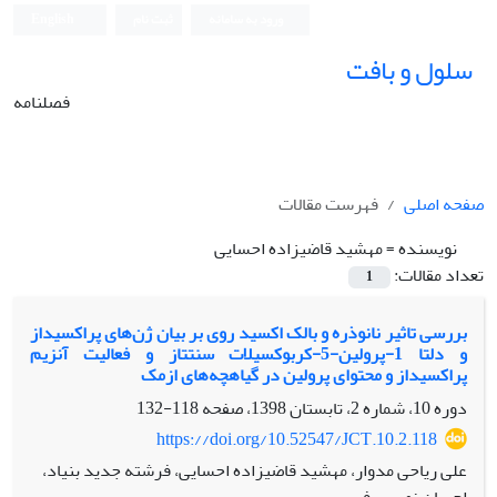
ورود به سامانه
ثبت نام
English
سلول و بافت
فصلنامه
صفحه اصلی
فهرست مقالات
نویسنده =
مهشید قاضی‫زاده احسایی
تعداد مقالات:
1
بررسی تاثیر نانوذره و بالک اکسید روی بر بیان ژن‌های پراکسیداز
و دلتا 1-پرولین-5-کربوکسیلات سنتتاز و فعالیت آنزیم
پراکسیداز و محتوای پرولین در گیاه‫چه‌های ازمک
دوره 10، شماره 2، تابستان 1398، صفحه
118-132
https://doi.org/10.52547/JCT.10.2.118
علی ریاحی مدوار، مهشید قاضی‫زاده احسایی، فرشته جدید بنیاد،