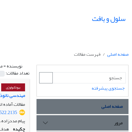
سلول و بافت
صفحه اصلی
فهرست مقالات
نویسنده =
مد
تعداد مقالات:
جستجوی پیشرفته
بیوتکنولوژی
مهندسی نانوذرات هیدروژلی مبتنی بر CNC با غلظت
مقالات آماده ا
صفحه اصلی
8522.2135
پیام مددزاده،
مرور
چکیده
هدف: 