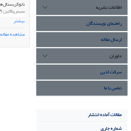
اطلاعات نشریه
سیس‌پلاتین (CDP) به سلول‌های سرطان معده AGS را فراهم سازد.
بیشتر
راهنمای نویسندگان
و سالم GES-1 بررسی گردید.
مشاهده مقاله
ارسال مقاله
داوران
شد که نانوکپسول BPCCP-HA حاوی ۵۰ میلی‌گرم CNC بیشترین تأثیر را در القای آپوپت
سرقت ادبی
نتیجه‏گیری: : 
تماس با ما
مقالات آماده انتشار
شماره جاری