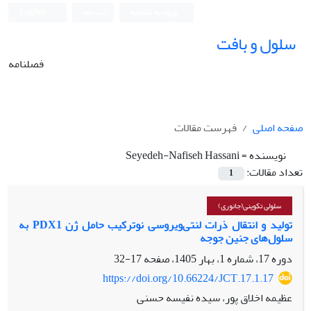
ورود به سامانه
ثبت نام
English
سلول و بافت
فصلنامه
صفحه اصلی
فهرست مقالات
نویسنده =
Seyedeh-Nafiseh Hassani
تعداد مقالات:
1
سلولی تکوینی(جانوری)
تولید و انتقال ذرات لنتی‌ویروسی نوترکیب حامل ژن PDX1 به
سلول‌های جنین جوجه
دوره 17، شماره 1، بهار 1405، صفحه
17-32
https://doi.org/10.66224/JCT.17.1.17
عظیمه اخلاق پور، سیده نفیسه حسنی