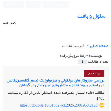
ورود به سامانه
ثبت نام
English
سلول و بافت
فصلنامه
صفحه اصلی
فهرست مقالات
نویسنده =
رضا درویش زاده
تعداد مقالات:
1
بیوتکنولوژی
بررسی سازوکارهای مولکولی و فیزیولوژیک تجمع گلایسین‌بتائین
در راستای بهبود تحمل به تنش‌های غیرزیستی در گیاهان
مقالات آماده انتشار، پذیرفته شده، انتشار آنلاین از
23 اردیبهشت
1405
https://doi.org/10.61882/jct.2026.2081953.2123