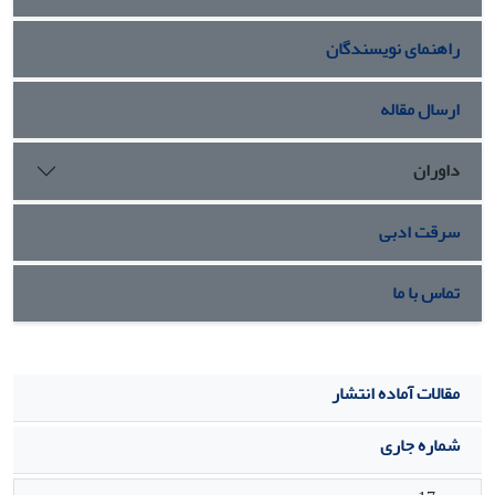
نشان داد (p< 0.001).
نتیجه‌گیری:
نتایج این مطالعه نشان داد که
راهنمای نویسندگان
تریاک می‫تواند سبب افزایش تولید رادیکال‫های آزاد در کبد شده و
فعالیت آنزیم‫های آنتی اکسیدانتی را کاهش دهد.
ارسال مقاله
داوران
سرقت ادبی
تماس با ما
مقالات آماده انتشار
شماره جاری