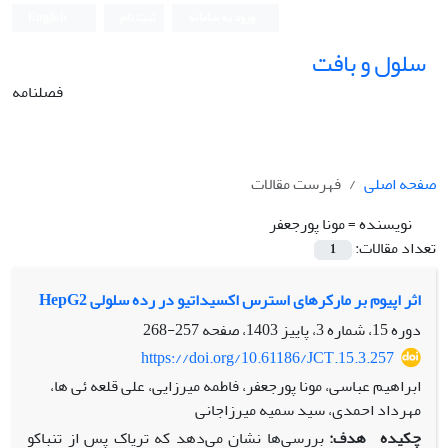
ورود به سامانه
ثبت نام
English
سلول و بافت
فصلنامه
صفحه اصلی
فهرست مقالات
نویسنده =
مونا پورجعفر
تعداد مقالات:
1
اثر اپیوم بر مارکرهای استرس اکسیداتیو در رده سلولی HepG2
دوره 15، شماره 3، پاییز 1403، صفحه
257-268
https://doi.org/10.61186/JCT.15.3.257
ابراهیم عباسی، مونا پورجعفر، فاطمه میرزایی، علی قلعه ئی ‫ها،
مهرداد احمدی، سید سمیه میرزاجانی‬‬‬‬
چکیده
هدف:
بررسی‌ها نشان می‌دهد که تریاک پس از تنباکو