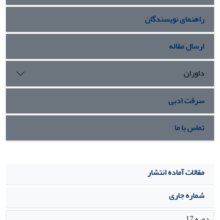
سلول‌های دچار آپوپتوز اولیه و تاخیری و سلول‌های نکروزی شد.
راهنمای نویسندگان
نتیجه‌گیری:
: این مطالعه نشان داد که نانوذره ZnO@CPTMS-
Gingerol می‌تواند با القای آپوپتوزیس و نکروزیس سلولی سبب
مهار تکثیر سلول‌های سرطان پستان شود و این قابلیت می‌تواند در
ارسال مقاله
طراحی نانو داروهای مؤثر در درمان سرطان پستان مد نظر قرار
گیرد.
داوران
سرقت ادبی
تماس با ما
مقالات آماده انتشار
شماره جاری
دوره 17