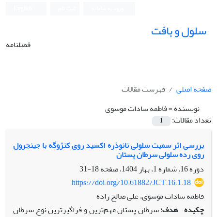
ورود به سامانه
ثبت نام
English
سلول و بافت
فصلنامه
صفحه اصلی
فهرست مقالات
نویسنده =
فاطمه سادات موسوی
تعداد مقالات:
1
بررسی اثر سمیت سلولی نانوذره اکسید روی کنژوگه با جینجرول
روی رده سلولی سرطان پستان
دوره 16، شماره 1، بهار 1404، صفحه
18-31
https://doi.org/10.61882/JCT.16.1.18
فاطمه سادات موسوی، علی صالح زاده
چکیده
هدف:
سرطان پستان مهم‌ترین و فراگیرترین نوع سرطان