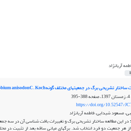
طمه آریانژاد
1
تشریحی برگ در جمعیت‏های مختلف گونهMarrobium anisodonC. Koch در ایران
388-395
https://doi.org/10.52547/JC
ی، مسعود شیدایی، فاطمه آریانژاد
در این مطالعه ساختار تشریحی برگ و تغییرات بافت شناسی آن در سه جمعی
ز هر جمعیت دو فرد انتخاب شد. برگ‏های میانی ساقه بعد از تثبیت در محلو