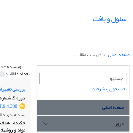
سلول و بافت
صفحه اصلی
فهرست مقالات
نویسنده =
فا
تعداد مقالات:
جستجوی پیشرفته
بررسی تغییرات ساختار 
دوره 9، شماره 4، زمستان 1397، صفحه
T.9.4.388
صفحه اصلی
سید مهدی طالب
چکیده
هدف:
مرور
مواد و روش‏ها:
ا