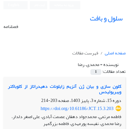
ورود به سامانه
ثبت نام
English
سلول و بافت
فصلنامه
صفحه اصلی
فهرست مقالات
نویسنده =
محمدی، رضا
تعداد مقالات:
1
کلون سازی و بیان ژن آنزیم زایلونات دهیدراتاز از کلوباکتر
ویبریوئیدس
دوره 15، شماره 3، پاییز 1403، صفحه
203-214
https://doi.org/10.61186/JCT.15.3.203
فاطمه مرتمی، محمدجواد دهقان عصمت آبادی، علی اصغر دلدار،
رضا محمدی، نفیسه پورمهدی، فاطمه بزرگمهر