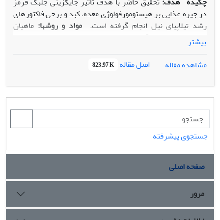
چکیده
هدف:
تحقیق حاضر با هدف تاثیر جایگزینی جلبک قرمز
در جیره غذایی بر هیستومورفولوژی معده، کبد و برخی فاکتورهای
رشد تیلاپیای نیل
انجام گرفته است.
مواد و روش
ها:
ماهیان
تیلاپیای نیل پس از آماده سازی به‫مدت ۸ هفته با جیره های حاوی
بیشتر
صفر، 3 ، 6 و 9 درصد وزن غذا به‫وسیله جلبک قرمز با سه تکرار در
هر تیمار تغذیه شدند. پس از پایان دوره ماهیان بی‫هوش شده و
اصل مقاله
مشاهده مقاله
823.97 K
پس از باز کردن محوطه شکمی ضمن اندازه‫گیری برخی
فاکتورهای رشد، نمونه بافتی به اندازه 5/0 سانتی‌متر از قسمت
میانی معده و کبد برداشت و در محلول ثبوتی فرمالین بافر ۱۰
درصد قرار داده شدند. مراحل معمول آماده سازی بافت شامل
آبگیری با الکل، شفاف سازی با گزیلول، بلوک‌گیری با پارافین،
برش‫گیری به ضخامت 4 تا 6 میکرون و رنگ‌آمیزی در نهایت مطالعه
جستجوی پیشرفته
با میکروسکوپ نوری انجام گرفت. همچنین جهت آنالیز آماری
داده‫ها از نرم افزار SPSS نسخه ۲۱ استفاده شد.
نتایج:
نتایج
صفحه اصلی
مطالعات میکروسکوپی و آناتومیکی معده، کبد و برخی فاکتورهای
رشد دستگاه گوارش نشان از بهبود و افزایش فاکتورهای
اندازه‫گیری شده مانند درصد افزایش وزن به‫ویژه در گروه
مرور
دریافت کننده جیره غذایی حاوی 9 درصد جلبک قرمز بوده است.
نتیجه گیری:
امکان استفاده از جلبک قرمز در جیره غذایی تیلاپیای