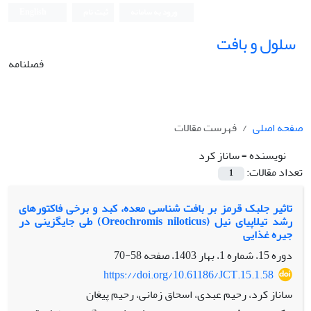
ورود به سامانه
ثبت نام
English
سلول و بافت
فصلنامه
صفحه اصلی
فهرست مقالات
نویسنده =
ساناز کرد
تعداد مقالات:
1
تاثیر جلبک قرمز بر بافت شناسی معده، کبد و برخی فاکتورهای
رشد تیلاپیای نیل (Oreochromis niloticus) طی جایگزینی در
جیره غذایی
دوره 15، شماره 1، بهار 1403، صفحه
58-70
https://doi.org/10.61186/JCT.15.1.58
ساناز کرد، رحیم عبدی، اسحاق زمانی، رحیم پیغان