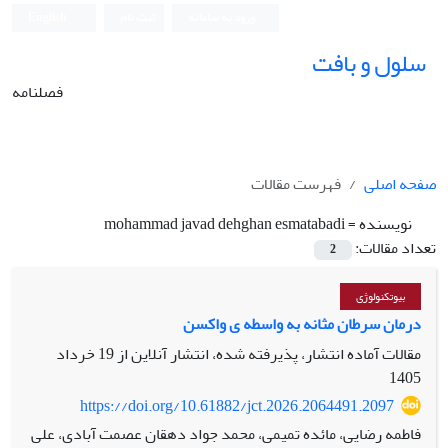
ورود به سامانه
ثبت نام
English
سلول و بافت
فصلنامه
صفحه اصلی
فهرست مقالات
نویسنده =
mohammad javad dehghan esmatabadi
تعداد مقالات:
2
بیوتکنولوژی
درمان سرطان مثانه به واسطه ی واکسن
مقالات آماده انتشار، پذیرفته شده، انتشار آنلاین از
19 خرداد
1405
https://doi.org/10.61882/jct.2026.2064491.2097
فاطمه رضایی، مائده تمیمی، محمد جواد دهقان عصمت آبادی، علی