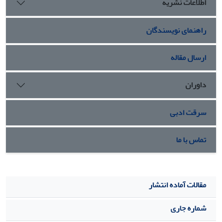
اطلاعات نشریه
25 درصد تخمین زده شد. نتیجه گیری:هدف از این تحقیق تنها
ایجاد مسیر متابولیسمی تولید زایلونات در سویه ای. کلی به وسیله
راهنمای نویسندگان
ی سطحی کردن اولین آنزیم این مسیر(زایلوزدهیدروژناز) بود که
نتایج بدست آمده در این تحقیق موید فعال بودن این آنزیم در
سطح سلول می‌باشد و برای تعیین میزان دقیق تولید و تکمیل
ارسال مقاله
کردن مسیرنیازمند بررسی های دیگرمی‌باشد.
داوران
سرقت ادبی
تماس با ما
مقالات آماده انتشار
شماره جاری