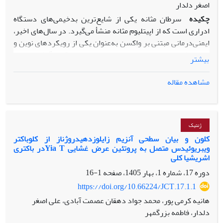
اصغر دلدار
چکیده
سرطان مثانه یکی از شایع‌ترین بدخیمی‌های دستگاه
ادراری است که از اپیتلیوم مثانه منشأ می‌گیرد. در ‏سال‌های اخیر،
ایمنی‌درمانی مبتنی بر واکسن به‌عنوان یکی از رویکردهای نوین و
امیدبخش در درمان ‏این سرطان مورد توجه قرار گرفته است.
بیشتر
واکسن باسیل کالمت-گوئرین‎ (BCG) ‎نخستین و
‏شناخته‌شده‌ترین واکسن مورد استفاده در درمان سرطان مثانه
مشاهده مقاله
است که به‌ویژه در بیماران مبتلا به ‏سرطان مثانه غیرتهاجمی
عضلانی، از طریق تحریک پاسخ‌های ایمنی غیراختصاصی، نقش
مهمی در ‏کنترل بیماری ایفا می‌کند. افزون بر‎ BCG، واکسن‌های
جدیدتری شامل واکسن‌های مبتنی بر سلول، ‏به‌ویژه واکسن‌های
ژنتیک
کلون و بیان سطحی آنزیم زایلوزدهیدروژناز از کلوباکتر
ویبریوئیدس متصل به پروتئین عرض غشایی Yia Tدر باکتری
mRNA ‎توسعه ‏یافته‌اند که با هدف القای پاسخ ایمنی اختصاصی
اشریشیا کلی
ضدتومور طراحی شده‌اند. این واکسن‌ها با شناسایی و ‏هدف قرار
دوره 17، شماره 1، بهار 1405، صفحه
1-16
دادن آنتی‌ژن‌های مرتبط با تومور، ظرفیت مناسبی برای بهبود نتایج
درمانی دارند. همچنین، ‏ترکیب این راهبردها با مهارکننده‌های
https://doi.org/10.66224/JCT.17.1.1
نقاط بازرسی ایمنی، مانند‎ PD-1‎، می‌تواند اثربخشی درمان را
هانیه کرمی پور، محمد جواد دهقان عصمت آبادی، علی اصغر
‏افزایش دهد. در این مقاله مروری، انواع واکسن‌های مورد
دلدار، فاطمه بزرگمهر
استفاده در درمان سرطان مثانه، سازوکار ‏عملکرد، مزایا،